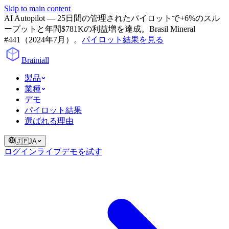
Skip to main content
AI Autopilot — 25日間の管理されたパイロットで+6%のスル
ープットと年間$781Kの利益増を達成。Brasil Mineral
#441（2024年7月）。
パイロット結果を見る
Brainiall
製品
業種
デモ
パイロット結果
選ばれる理由
🇯🇵
JA
ログイン
ライブデモを試す