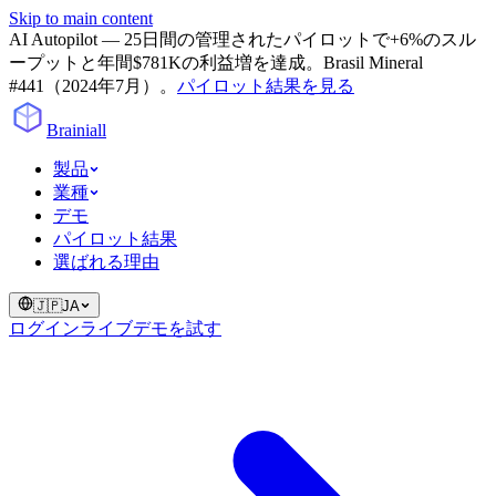
Skip to main content
AI Autopilot — 25日間の管理されたパイロットで+6%のスル
ープットと年間$781Kの利益増を達成。Brasil Mineral
#441（2024年7月）。
パイロット結果を見る
Brainiall
製品
業種
デモ
パイロット結果
選ばれる理由
🇯🇵
JA
ログイン
ライブデモを試す