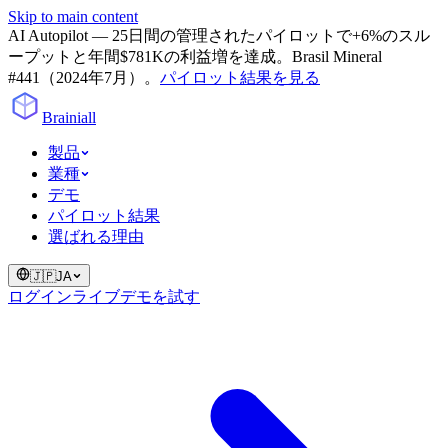
Skip to main content
AI Autopilot — 25日間の管理されたパイロットで+6%のスル
ープットと年間$781Kの利益増を達成。Brasil Mineral
#441（2024年7月）。
パイロット結果を見る
Brainiall
製品
業種
デモ
パイロット結果
選ばれる理由
🇯🇵
JA
ログイン
ライブデモを試す