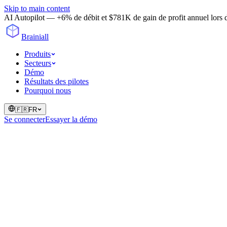
Skip to main content
AI Autopilot — +6% de débit et $781K de gain de profit annuel lors d'u
Brainiall
Produits
Secteurs
Démo
Résultats des pilotes
Pourquoi nous
🇫🇷
FR
Se connecter
Essayer la démo