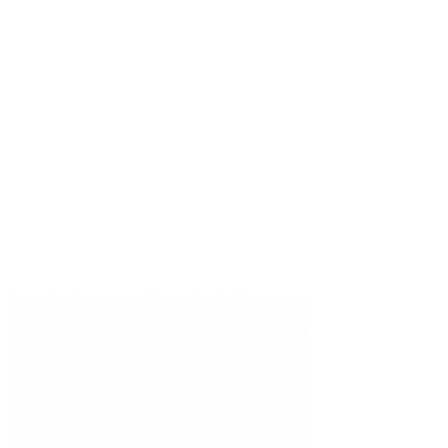
APIs para Devs
Docs
Integraciones
Comparativa
Centro de Confianza
DPA
MSA
Estado
Manténgase informado
Insights de IA especialista, entregados semanalmente.
Suscribirse
©
2026
Brainiall, Inc.
Todos los derechos reservados.
Política de Privacidad
Términos de Uso