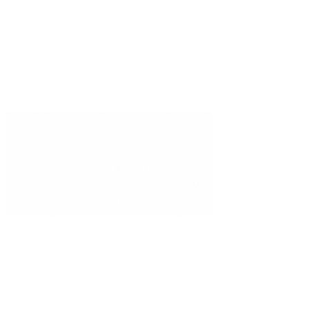
Estado
Manténgase informado
Insights de IA especialista, entregados semanalmente.
Suscribirse
©
2026
Brainiall, Inc.
Todos los derechos reservados.
Política de Privacidad
Términos de Uso