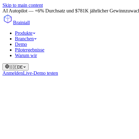
Skip to main content
AI Autopilot — +6% Durchsatz und $781K jährlicher Gewinnzuwachs in
Brainiall
Produkte
Branchen
Demo
Pilotergebnisse
Warum wir
🇩🇪
DE
Anmelden
Live-Demo testen