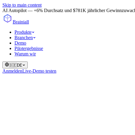
Skip to main content
AI Autopilot — +6% Durchsatz und $781K jährlicher Gewinnzuwachs in
Brainiall
Produkte
Branchen
Demo
Pilotergebnisse
Warum wir
🇩🇪
DE
Anmelden
Live-Demo testen