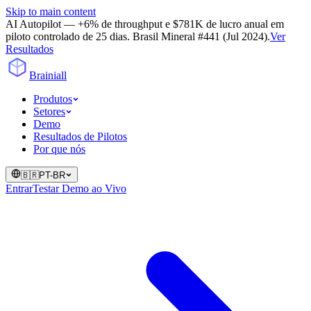
Skip to main content
AI Autopilot — +6% de throughput e $781K de lucro anual em
piloto controlado de 25 dias. Brasil Mineral #441 (Jul 2024).
Ver
Resultados
Brainiall
Produtos
Setores
Demo
Resultados de Pilotos
Por que nós
🇧🇷
PT-BR
Entrar
Testar Demo ao Vivo