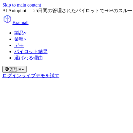
Skip to main content
AI Autopilot — 25日間の管理されたパイロットで+6%のスループ
Brainiall
製品
業種
デモ
パイロット結果
選ばれる理由
🇯🇵
JA
ログイン
ライブデモを試す