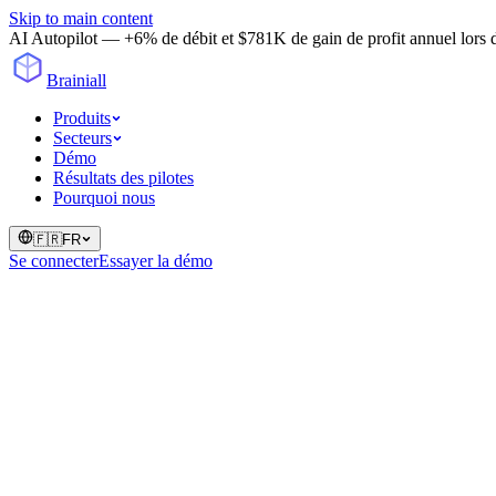
Skip to main content
AI Autopilot — +6% de débit et $781K de gain de profit annuel lors d'u
Brainiall
Produits
Secteurs
Démo
Résultats des pilotes
Pourquoi nous
🇫🇷
FR
Se connecter
Essayer la démo