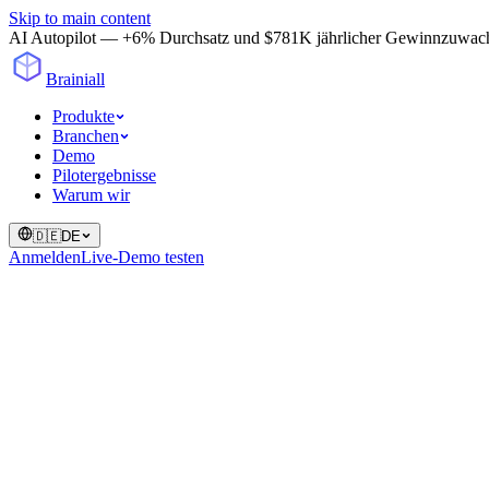
Skip to main content
AI Autopilot — +6% Durchsatz und $781K jährlicher Gewinnzuwachs in
Brainiall
Produkte
Branchen
Demo
Pilotergebnisse
Warum wir
🇩🇪
DE
Anmelden
Live-Demo testen